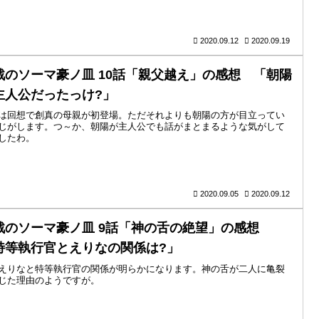
2020.09.12
2020.09.19
戟のソーマ豪ノ皿 10話「親父越え」の感想 「朝陽
主人公だったっけ?」
は回想で創真の母親が初登場。ただそれよりも朝陽の方が目立ってい
じがします。つ～か、朝陽が主人公でも話がまとまるような気がして
したわ。
2020.09.05
2020.09.12
戟のソーマ豪ノ皿 9話「神の舌の絶望」の感想
特等執行官とえりなの関係は?」
えりなと特等執行官の関係が明らかになります。神の舌が二人に亀裂
じた理由のようですが。