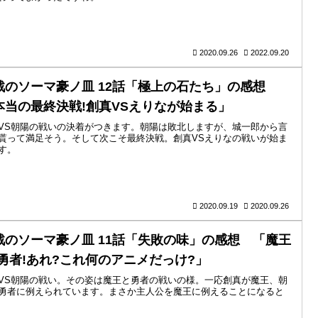
2020.09.26
2022.09.20
戟のソーマ豪ノ皿 12話「極上の石たち」の感想
本当の最終決戦!創真VSえりなが始まる」
VS朝陽の戦いの決着がつきます。朝陽は敗北しますが、城一郎から言
貰って満足そう。そして次こそ最終決戦。創真VSえりなの戦いが始ま
す。
2020.09.19
2020.09.26
戟のソーマ豪ノ皿 11話「失敗の味」の感想 「魔王
S勇者!あれ?これ何のアニメだっけ?」
VS朝陽の戦い。その姿は魔王と勇者の戦いの様。一応創真が魔王、朝
勇者に例えられています。まさか主人公を魔王に例えることになると