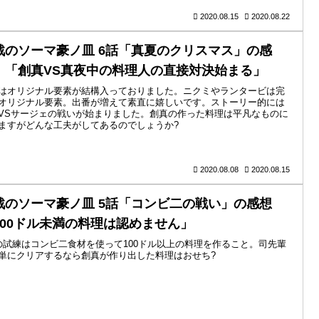
2020.08.15
2020.08.22
戟のソーマ豪ノ皿 6話「真夏のクリスマス」の感
 「創真VS真夜中の料理人の直接対決始まる」
はオリジナル要素が結構入っておりました。ニクミやランタービは完
オリジナル要素。出番が増えて素直に嬉しいです。ストーリー的には
VSサージェの戦いが始まりました。創真の作った料理は平凡なものに
ますがどんな工夫がしてあるのでしょうか?
2020.08.08
2020.08.15
戟のソーマ豪ノ皿 5話「コンビ二の戦い」の感想
100ドル未満の料理は認めません」
の試練はコンビ二食材を使って100ドル以上の料理を作ること。司先輩
単にクリアするなら創真が作り出した料理はおせち?