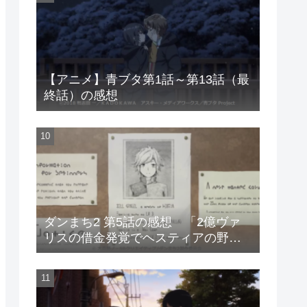
【アニメ】青ブタ第1話～第13話（最
終話）の感想
ダンまち2 第5話の感想 「2億ヴァ
リスの借金発覚でヘスティアの野望
は潰えた」