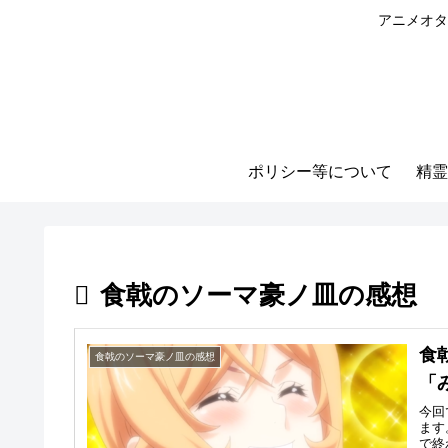
アニメオタ
ポリシー等について
精霊
食戟のソーマ豪ノ皿の感想
食
食戟のソーマ豪ノ皿の感想
「
今回
ます
で終