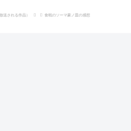
で放送される作品）
食戟のソーマ豪ノ皿の感想