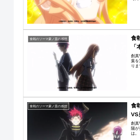
食
食戟のソーマ豪ノ皿の感想
「
創真
葉を
りま
食
食戟のソーマ豪ノ皿の感想
V
創真
陽が
は。