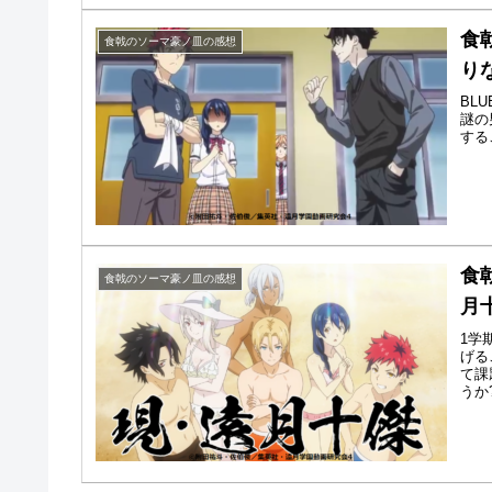
食
食戟のソーマ豪ノ皿の感想
り
BL
謎の
する
食
食戟のソーマ豪ノ皿の感想
月
1学
げる
て課
うか