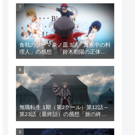
食戟のソーマ豪ノ皿 3話「真夜中の料
理人」の感想 「鈴木朝陽の正体
は?」
無職転生 1期（第2クール）第12話～
第23話（最終話）の感想「旅の終わ
り、そして仲間との別れ」