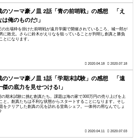
戟のソーマ豪ノ皿 2話「青の前哨戦」の感想 「え
なは俺のものだ!」
UEの出場枠を掛けた前哨戦が遠月学園で開催されているころ、城一郎が
男に敗北。さらに鈴木がえりなを狙っていることが判明し創真と勝負
ことになります。
2020.04.18
2020.07.18
戟のソーマ豪ノ皿 1話「学期末試験」の感想 「遠
十傑の底力を見せつける!」
期の期末試験に挑む創真たち。課題は海の家で300万円の売り上げを上
こと。創真たちは不利な状態からスタートすることになります。そし
題をクリアした創真の元を訪れる堂島シェフ。一体何の用なんでしょ
?
2020.04.11
2020.07.03