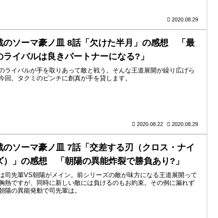
2020.08.29
戟のソーマ豪ノ皿 8話「欠けた半月」の感想 「最
のライバルは良きパートナーになる?」
のライバルが手を取りあって敵と戦う。そんな王道展開が繰り広げら
今回。タクミのピンチに創真が手を貸します。
2020.08.22
2020.08.29
戟のソーマ豪ノ皿 7話「交差する刃（クロス・ナイ
ズ）」の感想 「朝陽の異能炸裂で勝負あり?」
は司先輩VS朝陽がメイン。前シリーズの敵が味方になる王道展開って
胸熱ですが、同時に新しい敵には負けるのもお約束。その例に漏れず
朝陽の異能発動で司先輩は。