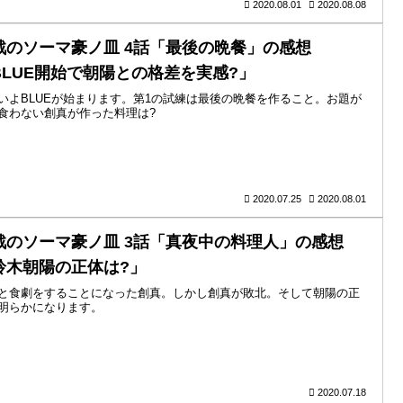
2020.08.01
2020.08.08
戟のソーマ豪ノ皿 4話「最後の晩餐」の感想
BLUE開始で朝陽との格差を実感?」
いよBLUEが始まります。第1の試練は最後の晩餐を作ること。お題が
食わない創真が作った料理は?
2020.07.25
2020.08.01
戟のソーマ豪ノ皿 3話「真夜中の料理人」の感想
鈴木朝陽の正体は?」
と食劇をすることになった創真。しかし創真が敗北。そして朝陽の正
明らかになります。
2020.07.18