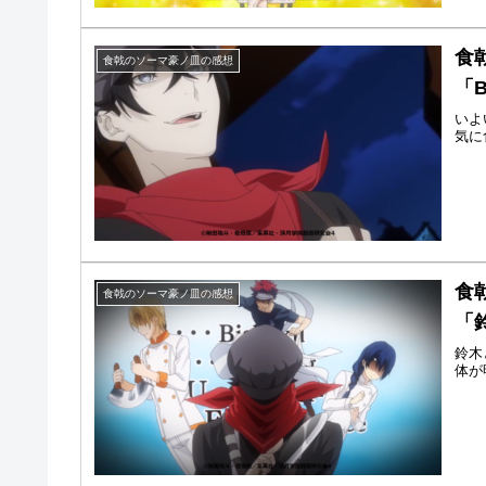
食
食戟のソーマ豪ノ皿の感想
「
いよ
気に
食
食戟のソーマ豪ノ皿の感想
「
鈴木
体が