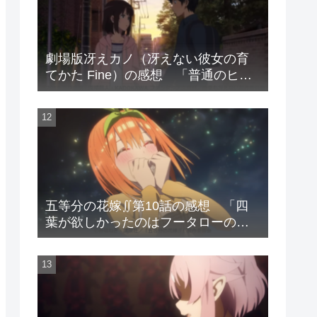
劇場版冴えカノ（冴えない彼女の育
てかた Fine）の感想 「普通のヒロ
インが特別なヒロインたちに勝利す
るお話」
五等分の花嫁∬第10話の感想 「四
葉が欲しかったのはフータローの笑
顔?」