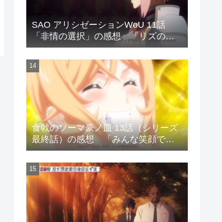
SAO アリシゼーションWoU 11話
「非情の選択」の感想 「リズの演
説は多くの者の心に響いた?」
食戟のソーマ豪ノ皿 13話（シリーズ
最終話）の感想 「みんな笑顔で終
わった」