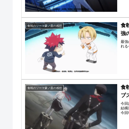
食
食戟のソーマ豪ノ皿の感想
強
最強
れる
食
食戟のソーマ豪ノ皿の感想
ブ
今回
結構
今回