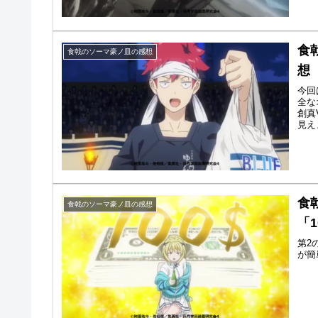
食
食戟のソーマ豪ノ皿の感想
想
今回
全な
創真
見え
食
食戟のソーマ豪ノ皿の感想
「
第2
が簡