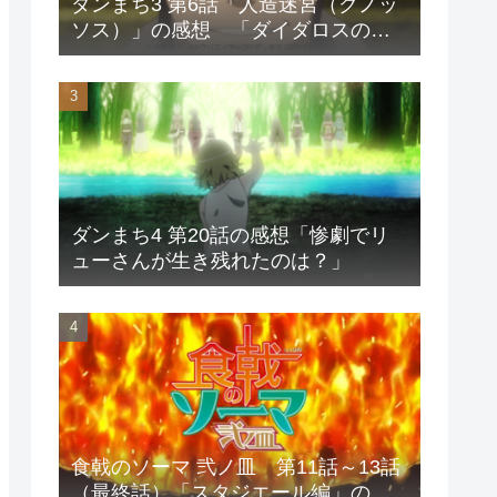
ダンまち3 第6話「人造迷宮（クノッ
ソス）」の感想 「ダイダロスの呪
いが子孫を狂わす」
ダンまち4 第20話の感想「惨劇でリ
ューさんが生き残れたのは？」
食戟のソーマ 弐ノ皿 第11話～13話
（最終話）「スタジエール編」の感