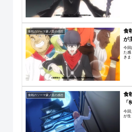
食
食戟のソーマ豪ノ皿の感想
が
今回
た感
きま
食
食戟のソーマ豪ノ皿の感想
「
今回
が生