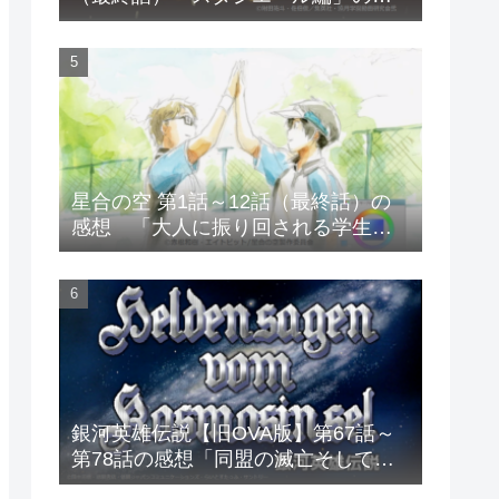
想
星合の空 第1話～12話（最終話）の
感想 「大人に振り回される学生の
物語?」
銀河英雄伝説【旧OVA版】第67話～
第78話の感想「同盟の滅亡そして直
接対決へ」