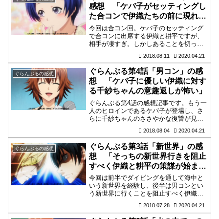
感想 「ケバ子がセッティングし
た合コンで伊織たちの前に現れた
のは?」
今回は合コン回。ケバ子のセッティング
で合コンに出席する伊織と耕平ですが、
相手が凄すぎ。しかしあることを切っ掛
けにがっつき始める伊織たちですが。
2018.08.11
2020.04.21
ぐらんぶる第4話「男コン」の感
ぐらんぶるの感想
想 「ケバ子に優しい伊織に対す
る千紗ちゃんの意趣返しが怖い」
ぐらんぶる第4話の感想記事です。もう一
人のヒロインであるケバ子が登場し、さ
らに千紗ちゃんのささやかな復讐が見れ
る今回の話も面白かったです。次回以降
2018.08.04
2020.04.21
伊織は大変なことになりそう。
ぐらんぶる第3話「新世界」の感
ぐらんぶるの感想
想 「そっちの新世界行きを阻止
すべく伊織と耕平の策謀が始ま
る!!」
今回は前半でダイビングを通して海中と
いう新世界を経験し、後半は男コンとい
う新世界に行くことを阻止すべく伊織と
耕平が足掻く姿を楽しめる回となってお
2018.07.28
2020.04.21
ります。新キャラ梓さんも登場しますま
す目が離せません。