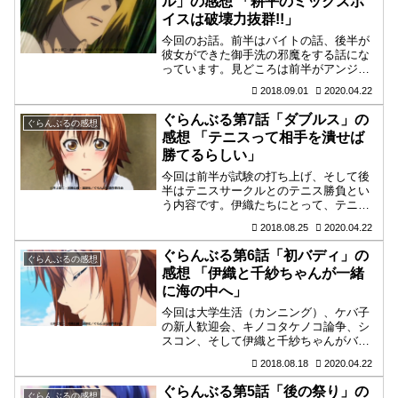
ル」の感想 「耕平のミックスボ
イスは破壊力抜群!!」
今回のお話。前半はバイトの話、後半が
彼女ができた御手洗の邪魔をする話にな
っています。見どころは前半がアンジャ
ッシュのコントのようなすれ違いで、後
2018.09.01
2020.04.22
半は耕平のミックスボイスだと思いま
す。
ぐらんぶる第7話「ダブルス」の
ぐらんぶるの感想
感想 「テニスって相手を潰せば
勝てるらしい」
今回は前半が試験の打ち上げ、そして後
半はテニスサークルとのテニス勝負とい
う内容です。伊織たちにとって、テニス
って相手を潰すスポーツだったのです
2018.08.25
2020.04.22
ね。ホント酷いわ（褒め言葉）。
ぐらんぶる第6話「初バディ」の
ぐらんぶるの感想
感想 「伊織と千紗ちゃんが一緒
に海の中へ」
今回は大学生活（カンニング）、ケバ子
の新人歓迎会、キノコタケノコ論争、シ
スコン、そして伊織と千紗ちゃんがバデ
ィを組んで潜るなどテンコ盛り。どれも
2018.08.18
2020.04.22
メインになるようなお話でお腹いっぱい
ですわ。
ぐらんぶる第5話「後の祭り」の
ぐらんぶるの感想