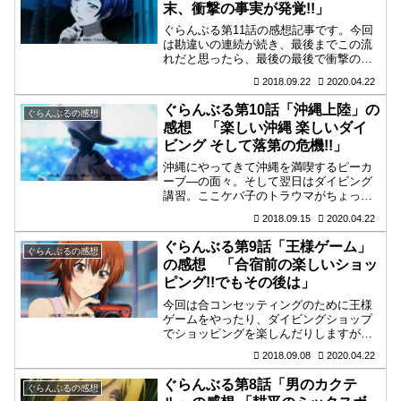
末、衝撃の事実が発覚!!」
ぐらんぶる第11話の感想記事です。今回
は勘違いの連続が続き、最後までこの流
れだと思ったら、最後の最後で衝撃の事
実「ある人が彼女持ち」ということがわ
2018.09.22
2020.04.22
かります。おいおいマジかよ。
ぐらんぶる第10話「沖縄上陸」の
ぐらんぶるの感想
感想 「楽しい沖縄 楽しいダイ
ビング そして落第の危機!!」
沖縄にやってきて沖縄を満喫するピーカ
ーブ―の面々。そして翌日はダイビング
講習。ここケバ子のトラウマがちょっと
問題になりますがそれも解決したと思っ
2018.09.15
2020.04.22
たらまさかの落第危機?
ぐらんぶる第9話「王様ゲーム」
ぐらんぶるの感想
の感想 「合宿前の楽しいショッ
ピング!!でもその後は」
今回は合コンセッティングのために王様
ゲームをやったり、ダイビングショップ
でショッピングを楽しんだりしますが、
最後は厳しい現実に引き戻されて全員苦
2018.09.08
2020.04.22
労することに。合宿費用稼ぐのも大変で
す。
ぐらんぶる第8話「男のカクテ
ぐらんぶるの感想