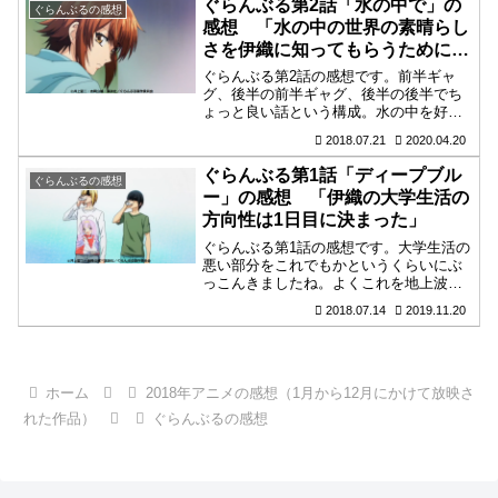
ぐらんぶる第2話「水の中で」の
ぐらんぶるの感想
感想 「水の中の世界の素晴らし
さを伊織に知ってもらうために千
紗が考えたのは?」
ぐらんぶる第2話の感想です。前半ギャ
グ、後半の前半ギャグ、後半の後半でち
ょっと良い話という構成。水の中を好き
なって欲しいという千紗の想いは伊織に
2018.07.21
2020.04.20
届くのでしょうか?
ぐらんぶる第1話「ディープブル
ぐらんぶるの感想
ー」の感想 「伊織の大学生活の
方向性は1日目に決まった」
ぐらんぶる第1話の感想です。大学生活の
悪い部分をこれでもかというくらいにぶ
っこんきましたね。よくこれを地上波で
流せると思いますわ。海も舞台となるの
2018.07.14
2019.11.20
で男性の肌色率高めな作品です。
ホーム
2018年アニメの感想（1月から12月にかけて放映さ
れた作品）
ぐらんぶるの感想