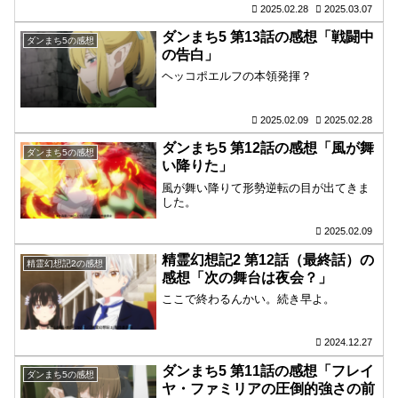
2025.02.28
2025.03.07
ダンまち5 第13話の感想「戦闘中
ダンまち5の感想
の告白」
ヘッコポエルフの本領発揮？
2025.02.09
2025.02.28
ダンまち5 第12話の感想「風が舞
ダンまち5の感想
い降りた」
風が舞い降りて形勢逆転の目が出てきま
した。
2025.02.09
精霊幻想記2 第12話（最終話）の
精霊幻想記2の感想
感想「次の舞台は夜会？」
ここで終わるんかい。続き早よ。
2024.12.27
ダンまち5 第11話の感想「フレイ
ダンまち5の感想
ヤ・ファミリアの圧倒的強さの前