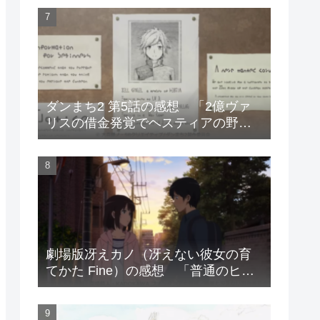
ダンまち2 第5話の感想 「2億ヴァ
リスの借金発覚でヘスティアの野望
は潰えた」
劇場版冴えカノ（冴えない彼女の育
てかた Fine）の感想 「普通のヒロ
インが特別なヒロインたちに勝利す
るお話」