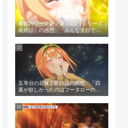
食戟のソーマ豪ノ皿 13話（シリーズ
最終話）の感想 「みんな笑顔で終
わった」
五等分の花嫁∬第10話の感想 「四
葉が欲しかったのはフータローの笑
顔?」