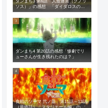
ダンまち3 第6話「人造迷宮（クノッ
ソス）」の感想 「ダイダロスの呪
いが子孫を狂わす」
ダンまち4 第20話の感想「惨劇でリ
ューさんが生き残れたのは？」
食戟のソーマ 弐ノ皿 第11話～13話
（最終話）「スタジエール編」の感