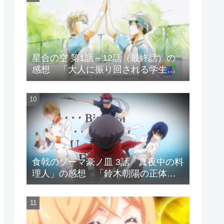
星合の空 第1話～12話（最終話）の
感想 「大人に振り回される学生の
物語?」
食戟のソーマ豪ノ皿 3話「真夜中の料
理人」の感想 「鈴木朝陽の正体
は?」