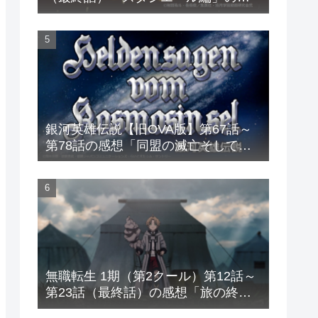
想
銀河英雄伝説【旧OVA版】第67話～
第78話の感想「同盟の滅亡そして直
接対決へ」
無職転生 1期（第2クール）第12話～
第23話（最終話）の感想「旅の終わ
り、そして仲間との別れ」