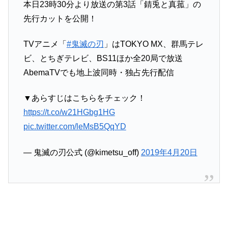
本日23時30分より放送の第3話「錆兎と真菰」の
先行カットを公開！
TVアニメ「
#鬼滅の刃
」はTOKYO MX、群馬テレ
ビ、とちぎテレビ、BS11ほか全20局で放送
AbemaTVでも地上波同時・独占先行配信
▼あらすじはこちらをチェック！
https://t.co/w21HGbg1HG
pic.twitter.com/leMsB5QqYD
— 鬼滅の刃公式 (@kimetsu_off)
2019年4月20日