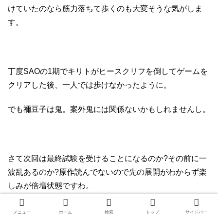
けていたのなら筋力落ちて歩くのも大変そうな気がしま
す。
丁度SAOの1期でキリトがヒースクリフを倒してゲームを
クリアした後、一人では歩けなかったように。
でも禰豆子は鬼。案外鬼には関係ないかもしれませんし。
さて次回は最終試験を受けることになるのか?その前に一
波乱あるのか?原作読んでないので先の展開がわからず楽
しみが倍増状態ですわ。
次回が待ちどおしいです。
メニュー
ホーム
検索
トップ
サイドバー