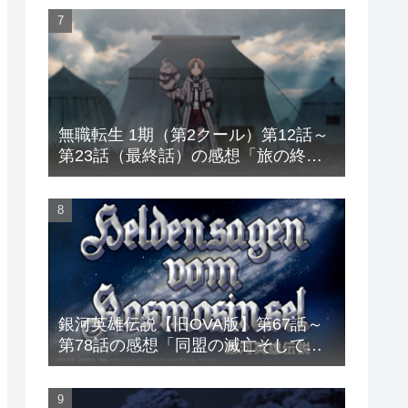
無職転生 1期（第2クール）第12話～
第23話（最終話）の感想「旅の終わ
り、そして仲間との別れ」
銀河英雄伝説【旧OVA版】第67話～
第78話の感想「同盟の滅亡そして直
接対決へ」