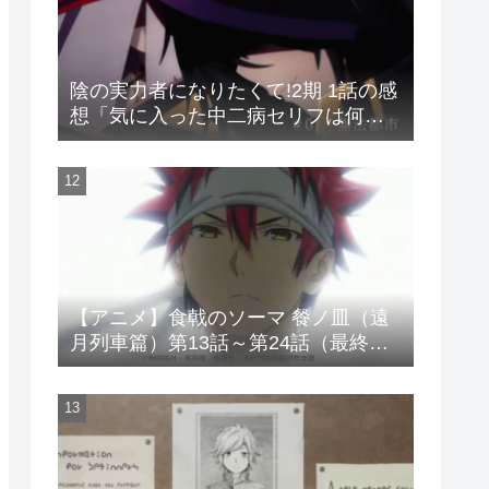
陰の実力者になりたくて!2期 1話の感
想「気に入った中二病セリフは何度
も使う」
【アニメ】食戟のソーマ 餐ノ皿（遠
月列車篇）第13話～第24話（最終
話）の感想