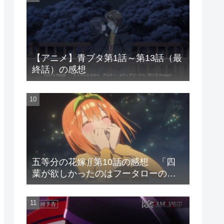
【アニメ】青ブタ第1話～第13話（最
終話）の感想
五等分の花嫁∬第10話の感想 「四
葉が欲しかったのはフータローの笑
顔?」