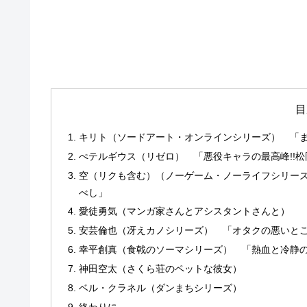
目
キリト（ソードアート・オンラインシリーズ） 「ま
ぺテルギウス（リゼロ） 「悪役キャラの最高峰!!
空（リクも含む）（ノーゲーム・ノーライフシリーズ
べし」
愛徒勇気（マンガ家さんとアシスタントさんと）
安芸倫也（冴えカノシリーズ） 「オタクの悪いとこ
幸平創真（食戟のソーマシリーズ） 「熱血と冷静
神田空太（さくら荘のペットな彼女）
ベル・クラネル（ダンまちシリーズ）
終わりに