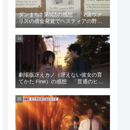
ダンまち2 第5話の感想 「2億ヴァ
リスの借金発覚でヘスティアの野望
は潰えた」
劇場版冴えカノ（冴えない彼女の育
てかた Fine）の感想 「普通のヒロ
インが特別なヒロインたちに勝利す
るお話」