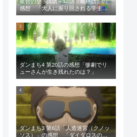
星合の空 第1話～12話（最終話）の
感想 「大人に振り回される学生の
物語?」
ダンまち4 第20話の感想「惨劇でリ
ューさんが生き残れたのは？」
ダンまち3 第6話「人造迷宮（クノッ
ソス）」の感想 「ダイダロスの呪