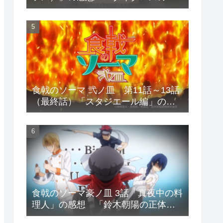
いが子孫を狂わす」
食戟のソーマ 弐ノ皿 第11話～13話
（最終話）「スタジエール編」の感
想
食戟のソーマ豪ノ皿 3話「真夜中の料
理人」の感想 「鈴木朝陽の正体
は?」